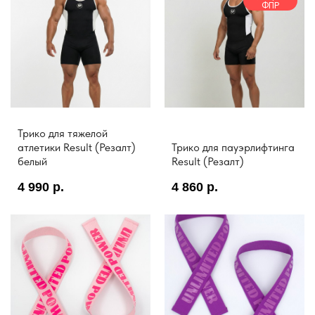
ФПР
Трико для тяжелой
атлетики Result (Резалт)
Трико для пауэрлифтинга
белый
Result (Резалт)
4 990
р.
4 860
р.