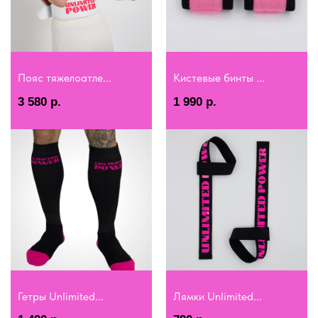
Пояс тяжелоатле...
Кистевые бинты ...
3 580
р.
1 990
р.
Гетры Unlimited...
Лямки Unlimited...