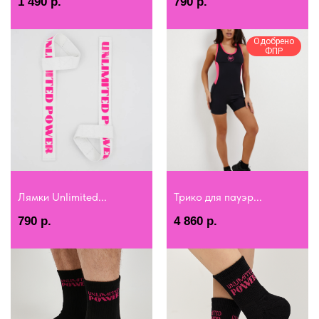
1 490
р.
790
р.
Одобрено
ФПР
Лямки Unlimited...
Трико для пауэр...
790
р.
4 860
р.