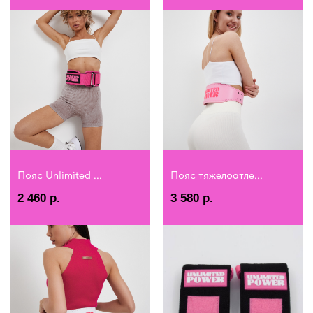
Пояс Unlimited ...
Пояс тяжелоатле...
2 460
р.
3 580
р.