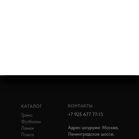
КОНТАКТЫ
КАТАЛОГ
+7 925 677 77-13
Трико
Футболки
Адрес шоурума: Москва,
Лямки
Ленинградское шоссе,
Пояса