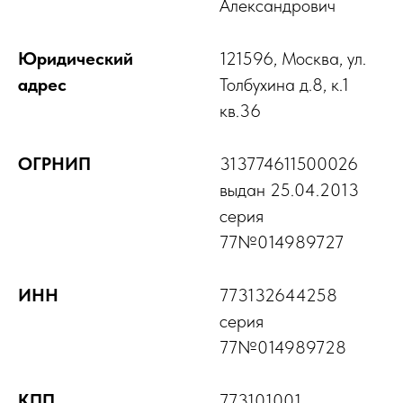
Александрович
Юридический
121596, Москва, ул.
адрес
Толбухина д.8, к.1
кв.36
ОГРНИП
313774611500026
выдан 25.04.2013
серия
77№014989727
ИНН
773132644258
серия
77№014989728
КПП
773101001