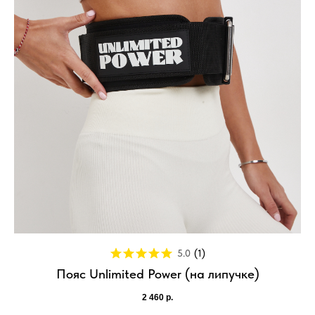
5.0
(
1
)
Пояс Unlimited Power (на липучке)
2 460
р.