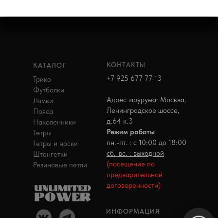
КОНТАКТЫ
КАТАЛОГ
+7 925 677 77-13
Трико
Футболки
Адрес шоурума: Москва,
Лямки
Ленинградское шоссе,
Пояса
д.64 к.3
Наколенники
Режим работы
Гетры
пн.-пт. : с 10:00 до 18:00
Гетры и носки
сб.-вс. : выходной
Штангетки
(посещение по
Резиновые петли
предварительной
договоренности)
ИНФОРМАЦИЯ