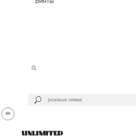
Бинты
Бинты
Футболки
Лямки
Резиновые петли