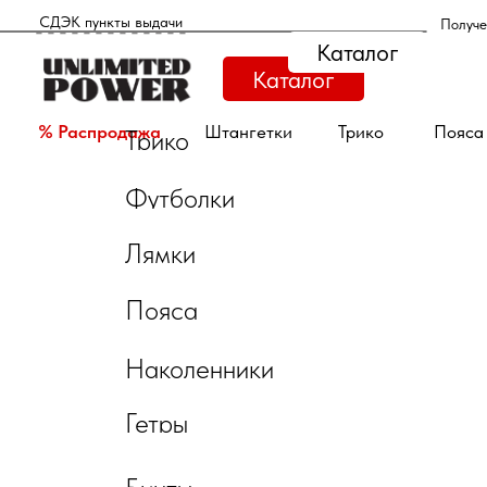
_ _ _ _ _ _ _ _ _ _ _ _ _
СДЭК пункты выдачи
Получе
Каталог
Каталог
% Распродажа
Штангетки
Трико
Пояса
Трико
Футболки
Штангетки
Лямки
Трико
Пояса
Пояса
Наколенники
Наколенники
Гетры
Гетры и носки