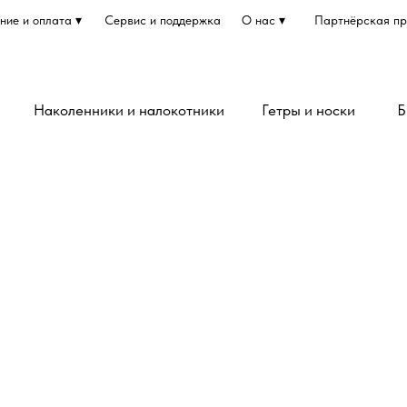
ние и оплата ▾
Сервис и поддержка
О нас ▾
Партнёрская п
Наколенники и налокотники
Гетры и носки
Б