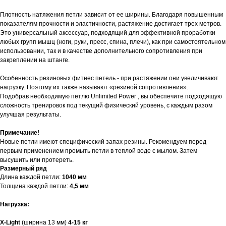
Плотность натяжения петли зависит от ее ширины. Благодаря повышенным
показателям прочности и эластичности, растяжение достигает трех метров.
Это универсальный аксессуар, подходящий для эффективной проработки
любых групп мышц (ноги, руки, пресс, спина, плечи), как при самостоятельном
использовании, так и в качестве дополнительного сопротивления при
закреплении на штанге.
Особенность резиновых фитнес петель - при растяжении они увеличивают
нагрузку. Поэтому их также называют «резиной сопротивления».
Подобрав необходимую петлю Unlimited Power , вы обеспечите подходящую
сложность тренировок под текущий физический уровень, с каждым разом
улучшая результаты.
Примечание!
Новые петли имеют специфический запах резины. Рекомендуем перед
первым применением промыть петли в теплой воде с мылом. Затем
высушить или протереть.
Размерный ряд
Длина каждой петли:
1040 мм
Толщина каждой петли:
4,5 мм
Нагрузка
:
X-Light
(ширина 13 мм)
4-15 кг