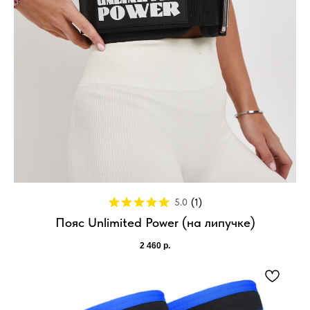
5.0
(
1
)
Пояс Unlimited Power (на липучке)
2 460
р.