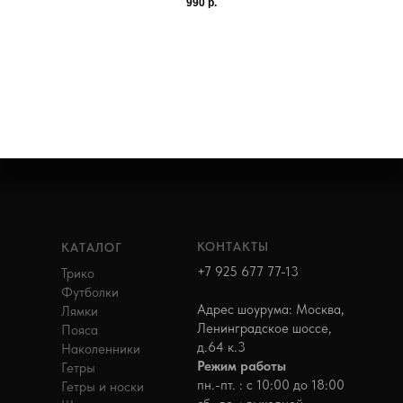
990
р.
КОНТАКТЫ
КАТАЛОГ
+7 925 677 77-13
Трико
Футболки
Адрес шоурума: Москва,
Лямки
Ленинградское шоссе,
Пояса
д.64 к.3
Наколенники
Режим работы
Гетры
пн.-пт. : с 10:00 до 18:00
Гетры и носки