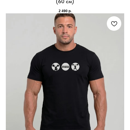
(60 см)
2 490
р.