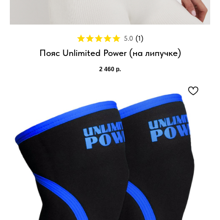
5.0
(
1
)
Пояс Unlimited Power (на липучке)
2 460
р.