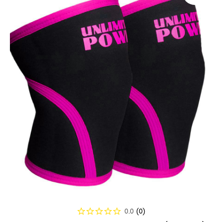
0.0
(
0
)